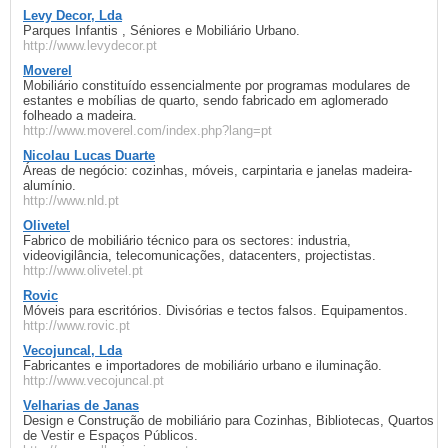
Levy Decor, Lda
Parques Infantis , Séniores e Mobiliário Urbano.
http://www.levydecor.pt
Moverel
Mobiliário constituído essencialmente por programas modulares de
estantes e mobílias de quarto, sendo fabricado em aglomerado
folheado a madeira.
http://www.moverel.com/index.php?lang=pt
Nicolau Lucas Duarte
Áreas de negócio: cozinhas, móveis, carpintaria e janelas madeira-
alumínio.
http://www.nld.pt
Olivetel
Fabrico de mobiliário técnico para os sectores: industria,
videovigilância, telecomunicações, datacenters, projectistas.
http://www.olivetel.pt
Rovic
Móveis para escritórios. Divisórias e tectos falsos. Equipamentos.
http://www.rovic.pt
Vecojuncal, Lda
Fabricantes e importadores de mobiliário urbano e iluminação.
http://www.vecojuncal.pt
Velharias de Janas
Design e Construção de mobiliário para Cozinhas, Bibliotecas, Quartos
de Vestir e Espaços Públicos.