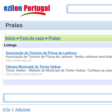
Praias
Início
»
Fora de casa
»
Praias
Listings
Associação de Turismo da Póvoa de Lanhoso
Associação de Turismo da Póvoa de Lanhoso. Venha conhecer esta linda 
http://www.atpl.pt/
Câmara Municipal de Torres Vedras
Torres Vedras - Website do Município de Torres Vedras. Conheça as prai
http://www.cm-tvedras.pt/
In?io
|
Adicionar