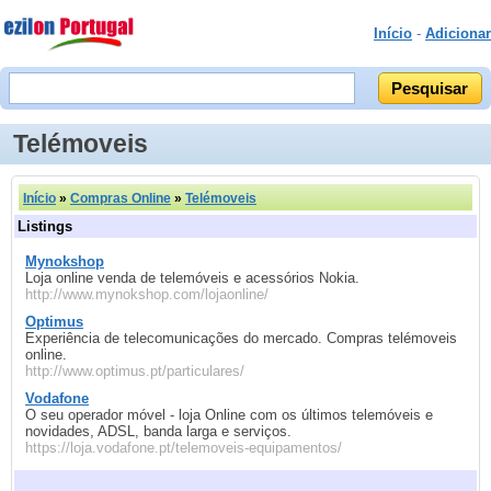
Início
-
Adicionar
Telémoveis
Início
»
Compras Online
»
Telémoveis
Listings
Mynokshop
Loja online venda de telemóveis e acessórios Nokia.
http://www.mynokshop.com/lojaonline/
Optimus
Experiência de telecomunicações do mercado. Compras telémoveis
online.
http://www.optimus.pt/particulares/
Vodafone
O seu operador móvel - loja Online com os últimos telemóveis e
novidades, ADSL, banda larga e serviços.
https://loja.vodafone.pt/telemoveis-equipamentos/