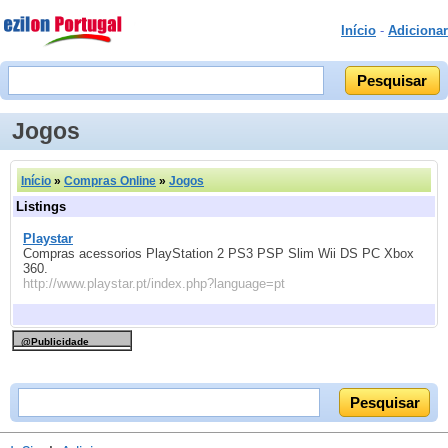
Início
-
Adicionar
Jogos
Início
»
Compras Online
»
Jogos
Listings
Playstar
Compras acessorios PlayStation 2 PS3 PSP Slim Wii DS PC Xbox
360.
http://www.playstar.pt/index.php?language=pt
@Publicidade