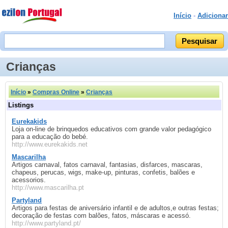
Início
-
Adicionar
Crianças
Início
»
Compras Online
»
Crianças
Listings
Eurekakids
Loja on-line de brinquedos educativos com grande valor pedagógico
para a educação do bebé.
http://www.eurekakids.net
Mascarilha
Artigos carnaval, fatos carnaval, fantasias, disfarces, mascaras,
chapeus, perucas, wigs, make-up, pinturas, confetis, balões e
acessorios.
http://www.mascarilha.pt
Partyland
Artigos para festas de aniversário infantil e de adultos,e outras festas;
decoração de festas com balões, fatos, máscaras e acessó.
http://www.partyland.pt/